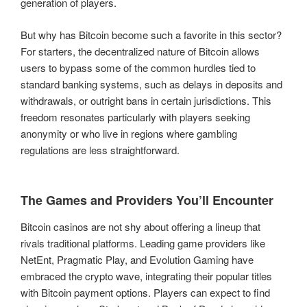
generation of players.
But why has Bitcoin become such a favorite in this sector?
For starters, the decentralized nature of Bitcoin allows
users to bypass some of the common hurdles tied to
standard banking systems, such as delays in deposits and
withdrawals, or outright bans in certain jurisdictions. This
freedom resonates particularly with players seeking
anonymity or who live in regions where gambling
regulations are less straightforward.
The Games and Providers You’ll Encounter
Bitcoin casinos are not shy about offering a lineup that
rivals traditional platforms. Leading game providers like
NetEnt, Pragmatic Play, and Evolution Gaming have
embraced the crypto wave, integrating their popular titles
with Bitcoin payment options. Players can expect to find