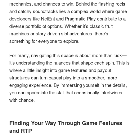
mechanics, and chances to win. Behind the flashing reels
and catchy soundtracks lies a complex world where game
developers like NetEnt and Pragmatic Play contribute to a
diverse portfolio of options. Whether it’s classic fruit
machines or story-driven slot adventures, there’s
something for everyone to explore.
For many, navigating this space is about more than luck—
it’s understanding the nuances that shape each spin. This is
where a little insight into game features and payout
structures can turn casual play into a smoother, more
engaging experience. By immersing yourself in the details,
you can appreciate the skill that occasionally intertwines
with chance.
Finding Your Way Through Game Features
and RTP