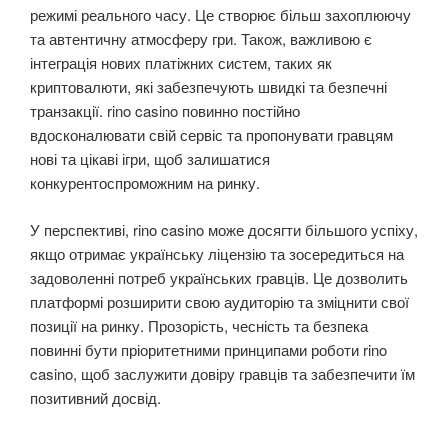
режимі реального часу. Це створює більш захоплюючу
та автентичну атмосферу гри. Також, важливою є
інтеграція нових платіжних систем, таких як
криптовалюти, які забезпечують швидкі та безпечні
транзакції. rino casino повинно постійно
вдосконалювати свій сервіс та пропонувати гравцям
нові та цікаві ігри, щоб залишатися
конкурентоспроможним на ринку.
У перспективі, rino casino може досягти більшого успіху,
якщо отримає українську ліцензію та зосередиться на
задоволенні потреб українських гравців. Це дозволить
платформі розширити свою аудиторію та зміцнити свої
позиції на ринку. Прозорість, чесність та безпека
повинні бути пріоритетними принципами роботи rino
casino, щоб заслужити довіру гравців та забезпечити їм
позитивний досвід.