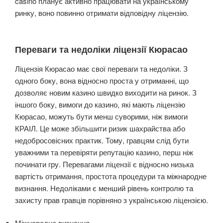
casino планує активно працювати на українському
ринку, воно повинно отримати відповідну ліцензію.
Переваги та недоліки ліцензії Кюрасао
Ліцензія Кюрасао має свої переваги та недоліки. З
одного боку, вона відносно проста у отриманні, що
дозволяє новим казино швидко виходити на ринок. З
іншого боку, вимоги до казино, які мають ліцензію
Кюрасао, можуть бути менш суворими, ніж вимоги
КРАІЛ. Це може збільшити ризик шахрайства або
недобросовісних практик. Тому, гравцям слід бути
уважними та перевіряти репутацію казино, перш ніж
починати гру. Перевагами ліцензії є відносно низька
вартість отримання, простота процедури та міжнародне
визнання. Недоліками є менший рівень контролю та
захисту прав гравців порівняно з українською ліцензією.
Міжнародне визнання