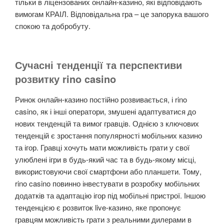
тільки в ліцензованих онлайн-казино, які відповідають
вимогам КРАІЛ. Відповідальна гра – це запорука вашого
спокою та добробуту.
Сучасні тенденції та перспективи
розвитку rino casino
Ринок онлайн-казино постійно розвивається, і rino
casino, як і інші оператори, змушені адаптуватися до
нових тенденцій та вимог гравців. Однією з ключових
тенденцій є зростання популярності мобільних казино
та ігор. Гравці хочуть мати можливість грати у свої
улюблені ігри в будь-який час та в будь-якому місці,
використовуючи свої смартфони або планшети. Тому,
rino casino повинно інвестувати в розробку мобільних
додатків та адаптацію ігор під мобільні пристрої. Іншою
тенденцією є розвиток live-казино, яке пропонує
гравцям можливість грати з реальними дилерами в