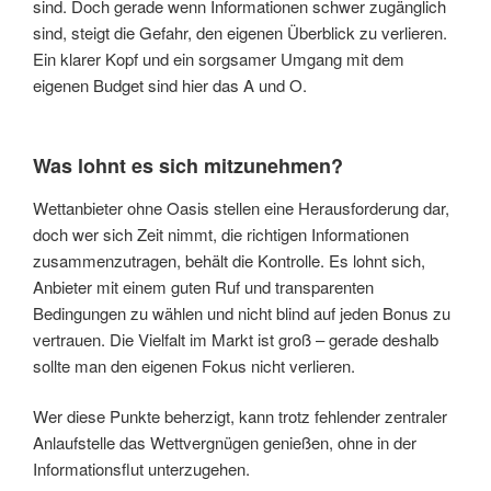
sind. Doch gerade wenn Informationen schwer zugänglich
sind, steigt die Gefahr, den eigenen Überblick zu verlieren.
Ein klarer Kopf und ein sorgsamer Umgang mit dem
eigenen Budget sind hier das A und O.
Was lohnt es sich mitzunehmen?
Wettanbieter ohne Oasis stellen eine Herausforderung dar,
doch wer sich Zeit nimmt, die richtigen Informationen
zusammenzutragen, behält die Kontrolle. Es lohnt sich,
Anbieter mit einem guten Ruf und transparenten
Bedingungen zu wählen und nicht blind auf jeden Bonus zu
vertrauen. Die Vielfalt im Markt ist groß – gerade deshalb
sollte man den eigenen Fokus nicht verlieren.
Wer diese Punkte beherzigt, kann trotz fehlender zentraler
Anlaufstelle das Wettvergnügen genießen, ohne in der
Informationsflut unterzugehen.