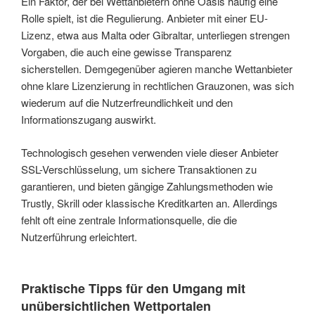
Ein Faktor, der bei Wettanbietern ohne Oasis häufig eine
Rolle spielt, ist die Regulierung. Anbieter mit einer EU-
Lizenz, etwa aus Malta oder Gibraltar, unterliegen strengen
Vorgaben, die auch eine gewisse Transparenz
sicherstellen. Demgegenüber agieren manche Wettanbieter
ohne klare Lizenzierung in rechtlichen Grauzonen, was sich
wiederum auf die Nutzerfreundlichkeit und den
Informationszugang auswirkt.
Technologisch gesehen verwenden viele dieser Anbieter
SSL-Verschlüsselung, um sichere Transaktionen zu
garantieren, und bieten gängige Zahlungsmethoden wie
Trustly, Skrill oder klassische Kreditkarten an. Allerdings
fehlt oft eine zentrale Informationsquelle, die die
Nutzerführung erleichtert.
Praktische Tipps für den Umgang mit
unübersichtlichen Wettportalen