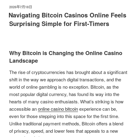
发
2026年7月18日
布
Navigating Bitcoin Casinos Online Feels
于
Surprising Simple for First-Timers
Why Bitcoin is Changing the Online Casino
Landscape
The rise of cryptocurrencies has brought about a significant
shift in the way we approach digital transactions, and the
world of online gambling is no exception. Bitcoin, as the
most popular digital currency, has found its way into the
hearts of many casino enthusiasts. What’s striking is how
accessible an
online casino bitcoin
experience can be,
even for those stepping into this space for the first time.
Unlike traditional payment methods, Bitcoin offers a blend
of privacy, speed, and lower fees that appeals to a new