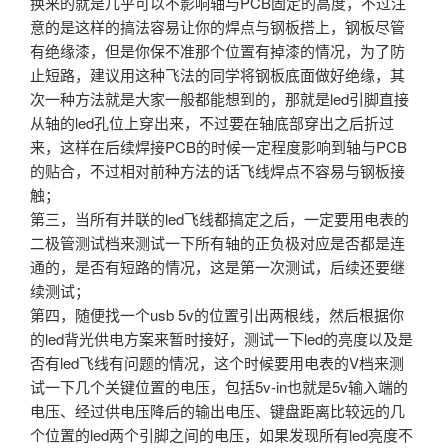
换来的就是几乎可以不影响轴与PCB固定的高度，不过注
意的是这样的搞法容易让你的焊点与钢板搭上，钢板尽管
有绝缘漆，但是你保不准那个位置有掉漆的情况，为了防
止短路，建议用这种飞法的同学将钢板底面做好绝缘，其
次一种方法就是大家一般都能想到的，那就是led引脚直接
从轴的led孔位上穿出来，不过要在轴底部穿出之后折过
来，这样在后续焊接PCB的时候一定程度影响到轴与PCB
的贴合，不过相对前种方法的话飞线焊点不容易与钢板接
触；
第三，当所有并联的led飞线都搞定之后，一定要用电表的
二极管测试档来测试一下所有轴的正负极对应是否都是连
通的，是否有短路的情况，这是第一次测试，后续还要继
续测试；
第四，随便找一个usb 5v的位置引出两根线，然后根据你
的led背光供电方案来暂时接好，测试一下led的亮度以及是
否有led飞线有问题的情况，这个时候要用电表的V档来测
试一下几个关键位置的电压，包括5v-in也就是5v输入端的
电压、经过供电压降后的输出电压、键盘距离比较远的几
个位置的led两个引脚之间的电压，如果发现所有led亮度不