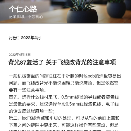
跳
个仁心路
至
记录脚印，不忘初心
内
容
月份：2022年4月
发
2022年4月15日
布
背光87复活了 关于飞线改背光的注意事项
于
一般机械键盘的问题往往在于折腾的时候pcb的焊盘容易出
问题，而飞线改背光不能说困难只能说麻烦，但是依然需
要有一些注意事项。
首先，选择什么线材来飞，0.5mm线径的导线或者漆包线
是最低的要求，建议选择单股0.5mm线径漆包线，电子线
的话去皮过程麻烦一些；
第二，led飞线焊点和引脚的处理，可以从轴的前面上盖和
下盖之间的缝隙中穿出来，可能这样操作有些麻烦，但是