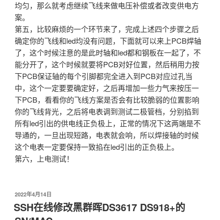
均匀，那么就考虑继续飞线来做电压补偿或者改变供电方
案。
第五，比较麻烦的一个环节来了，完成上述四个步骤之后
确定你的飞线和led均没有问题，下面就可以来上PCB焊轴
了，这个时候注意的是此时轴和led都和钢板在一起了，不
能分开了，这个时候就要将PCB对好位置，然后稍用力按
下PCB保证轴的每个引脚都完全进入到PCB对应过孔当
中，这个一定要要确定好，之后再增加一些力气来按压一
下PCB，看看你的飞线方案是否会有比较脆弱的位置影响
你的飞线背光，之后将电表调到测试二极管档，分别掐到
所有led引出的供电线正负极上，正常的情况下这两端是不
导通的，一旦出现短路，电表就会响，所以焊接轴的时候
这个电表一定要保持一致掐在led引出的正负极上。
第六，上电测试！
发
2022年4月14日
布
SSH在线修改黑群晖DS3617 DS918+的
于