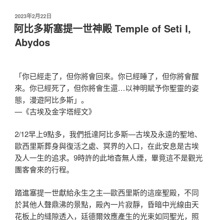
发
2023年2月22日
布
阿比多斯塞提一世神殿 Temple of Seti I,
于
Abydos
「你已經走了，但你將會回來。你已經睡了，但你將會醒
來。你已經死了，但你將會生還…以神明賦予你聖靈的姿
態，漫遊阿比多斯」。
—《古埃及金字塔經文》
2/12早上9點多，我們抵達阿比多斯—古埃及永遠的聖地、
歐西里斯葬身與復活之處、冥界的入口，在此安息是古埃
及人一生的追求。9時許的此地杳無人煙，畢竟這不是觀光
團客會來的行程。
踏進塞提一世獻給永生之主—歐西里斯的這座聖殿，不同
於其他人聲鼎沸的景點，殿內一片寂靜，昏暗中光線由天
花板上的縫隙透入，廷德爾效應產生的光束如同聖光，照