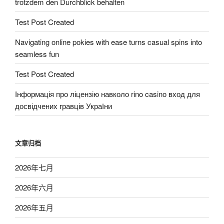
trotzdem den Durchblick behalten
Test Post Created
Navigating online pokies with ease turns casual spins into
seamless fun
Test Post Created
Інформація про ліцензію навколо rino casino вход для
досвідчених гравців України
文章归档
2026年七月
2026年六月
2026年五月