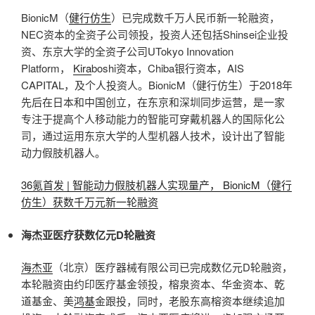
BionicM（
健行仿生
）已完成数千万人民币新一轮融资，
NEC资本的全资子公司领投，投资人还包括Shinsei企业投
资、东京大学的全资子公司UTokyo Innovation
Platform，
Kira
boshi资本，Chiba银行资本，AIS
CAPITAL，及个人投资人。BionicM（健行仿生）于2018年
先后在日本和中国创立，在东京和深圳同步运营，是一家
专注于提高个人移动能力的智能可穿戴机器人的国际化公
司，通过运用东京大学的人型机器人技术，设计出了智能
动力假肢机器人。
36氪首发 | 智能动力假肢机器人实现量产， BionicM（健行
仿生）获数千万元新一轮融资
海杰亚医疗获数亿元D轮融资
海杰亚
（北京）医疗器械有限公司已完成数亿元D轮融资，
本轮融资由约印医疗基金领投，榕泉资本、华金资本、乾
道基金、美
鸿基
金跟投，同时，老股东高榕资本继续追加