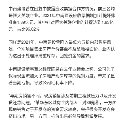
中南建设曾在回复中披露应收票据合作方情况，前三名均
是恒大关联企业。2021年中南建设应收票据增加计提坏账
准备1.89亿元，其中针对恒大关联企业的计提达到1.83亿
元，占比96.82%
同样是2021年，中南建设曾陷入最低六五折内部售房风
波，个别项目售出房产单价甚至不及拿地楼面价。业内认
为这出于处理掉滞重库存，回笼资金的需求。
中南建设董事兼总经理陈昱在去年业绩会上称，公司为了
保障现金流加大了房地产现房库存的促销力度，带来了显
著当期亏损，导致公司毛利率下降。
“与期房销售不同，现房销售涉及前期工程款压力以及开发
贷还款问题。”某华东区域房企内部人士对36氪称，一方面
现房销售对于开发商的资金要求较高，会把很多开发商会
挤出市场。另一方面，折价出售必然导致利润受损。