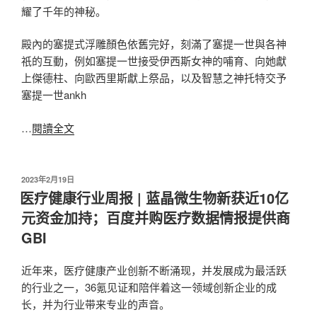
耀了千年的神秘。
殿內的塞提式浮雕顏色依舊完好，刻滿了塞提一世與各神
祇的互動，例如塞提一世接受伊西斯女神的哺育、向她獻
上傑德柱、向歐西里斯獻上祭品，以及智慧之神托特交予
塞提一世ankh
…
閱讀全文
发
2023年2月19日
布
医疗健康行业周报 | 蓝晶微生物新获近10亿
于
元资金加持；百度并购医疗数据情报提供商
GBI
近年来，医疗健康产业创新不断涌现，并发展成为最活跃
的行业之一，36氪见证和陪伴着这一领域创新企业的成
长，并为行业带来专业的声音。