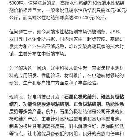
5000吨。值得注意的是，高端水性粘结剂和低端水性粘结
剂价格相差巨大，一般来说低端水性粘结剂只需20元-30元/
公斤，而高端水性粘结剂却高达300-400元/公斤。
但问题在于，如今高端水性粘结剂市场仍被瑞翁、JSR、
双日等日本企业所占据，国内玩家由于起步较晚、基础研
发实力和产业生态不够成熟，难以突破高端玩家的技术封
锁，主要分布在中低端市场。
为了解决这一问题，好电科技从诞生起一直聚焦锂电池材
料的应用研发、性能验证、材料推广，在电池辅材领域的
研发、生产和客户推广方面累积了丰富经验。
现阶段，好电科技已开发了
石墨负极粘结剂、硅基负极粘
结剂、功能性隔膜涂层粘结剂、正负极粘结剂、功能性涂
层箔等多款产品。
例如，石墨负极粘结剂是公司开发的负
极粘结剂产品，主要针对高能量型电池和高功率型电池，
制备的极片具有剥离强度高、耐电解液性好、反弹膨胀低
等特点，让电池能具备较低的内阻，良好的充放电倍率和