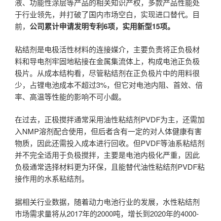
液、功能性涂层等产品的相关知识产权，多款产品性能处
于行业领先，并打破了国内市场空白，实现进口替代。目
前，
公司累计申请发明专利6项，实用新型15项。
粘结剂是电极活性材料的连接媒介，主要负责将正负极材
料和导电剂牢固地粘接在金属集流体上，构成电池正负极
极片。从成本结构看，尽管粘结剂在正负极片中的用料很
少，占锂电池成本不超过3%，但它对电池内阻、首效、倍
率、高温等性能的影响不可小觑。
在过去，正极搅拌通常采用油性粘结剂PVDF为主，还需加
入NMP溶剂配合使用，但后者含有一定的对人体健康有害
物质，因此还需投入成本进行回收。但PVDF等油系粘结剂
并不完全适用于负极搅拌，主要是电池内极化严重，因此
负极通常选择材料更为环保，且能替代油性粘结剂PVDF粘
接作用的水系粘结剂。
据相关行业数据，随着动力电池行业的发展，水性粘结剂
市场需求量将从2017年的2000吨，增长到2020年的4000-