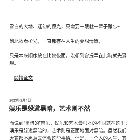
雪白的大地、迷幻的極光，只需要一眼就一輩子難忘~
到北歐看極光，一直都存在人生的夢想清單，
只是本來順序放在比較後面，沒想到會提早在此時就先實
現。
…
閱讀全文
发
2023年2月4日
布
娱乐是躲避黑暗，艺术则不然
于
而说到“黑暗的”音乐，娱乐和艺术最根本的不同就在这里：
娱乐是躲避黑暗的，艺术则是正面地面对黑暗。虽然我们
大家都不愿意去体会这些事情。但是，一个人的人生，其