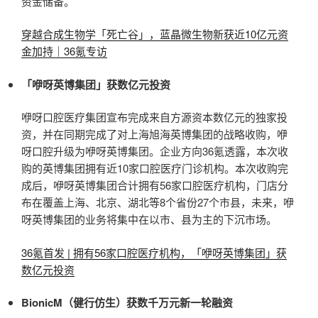
资金储备。
穿越合成生物学「死亡谷」，蓝晶微生物新获近10亿元资
金加持｜36氪专访
「咿呀英博集团」获数亿元投资
咿呀口腔医疗集团宣布完成来自方源资本数亿元的独家投
资，并在同期完成了对上海旭海英博集团的战略收购，咿
呀口腔升级为咿呀英博集团。企业方向36氪透露，本次收
购的英博集团拥有近10家口腔医疗门诊机构。本次收购完
成后，咿呀英博集团合计拥有56家口腔医疗机构，门店分
布在覆盖上海、北京、湖北等8个省份27个市县，未来，咿
呀英博集团的业务将集中在以市、县为主的下沉市场。
36氪首发 | 拥有56家口腔医疗机构，「咿呀英博集团」获
数亿元投资
BionicM（健行仿生）获数千万元新一轮融资