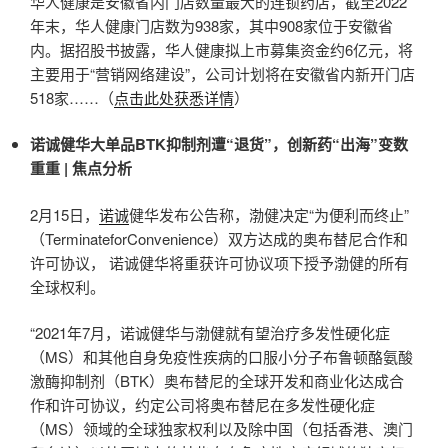
华人健康是安徽省内门店数量最大的连锁药店，截至2022
年末，华人健康门店数为938家，其中908家位于安徽省
内。据招股书披露，华人健康拟上市募集资金约6亿元，将
主要用于“营销网络建设”，公司计划将在安徽省内新开门店
518家……（
点击此处获悉详情
）
诺诚健华大单品BTK抑制剂遭“退货”，创新药“出海”变数
重重 | 焦点分析
2月15日，
诺诚
健华发布公告称，渤健决定“为便利而终止”
（TerminateforConvenience）双方达成的奥布替尼合作和
许可协议， 诺诚健华将重获许可协议项下授予渤健的所有
全球权利。
“2021年7月，诺诚健华与渤健就有望治疗多发性硬化症
（MS）和其他自身免疫性疾病的口服小分子布鲁顿酪氨酸
激酶抑制剂（BTK）奥布替尼的全球开发和商业化达成合
作和许可协议，约定公司将奥布替尼在多发性硬化症
（MS）领域的全球独家权利以及除中国（包括香港、澳门