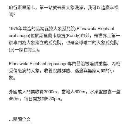
旅行斯里蘭卡，第一站就去看大象洗澡，我可以這麼幸福
嗎？
1975年建造的品納瓦拉大象孤兒院(Pinnawala Elephant
orphanage)位於斯里蘭卡康提(Kandy)市郊，是世界上第一
家專門為大象建立的孤兒院，也是全球唯二的大象孤兒院
(另一家在肯亞)。
Pinnawala Elephant orphanage專門醫治被陷阱重傷、內戰
受傷患病的大象，收養脫離群體、迷途與無家可歸的小
象。
外國成人門票收費3000rs，當地人800rs，水果盤餵食一盤
450rs，每日開放到5:30pm。
…
閱讀全文