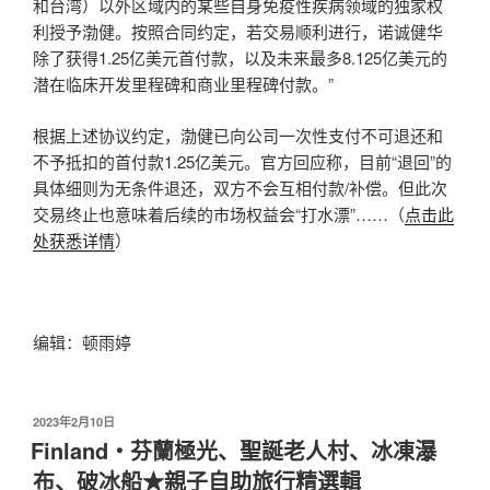
和台湾）以外区域内的某些自身免疫性疾病领域的独家权
利授予渤健。按照合同约定，若交易顺利进行，诺诚健华
除了获得1.25亿美元首付款，以及未来最多8.125亿美元的
潜在临床开发里程碑和商业里程碑付款。”
根据上述协议约定，渤健已向公司一次性支付不可退还和
不予抵扣的首付款1.25亿美元。官方回应称，目前“退回”的
具体细则为无条件退还，双方不会互相付款/补偿。但此次
交易终止也意味着后续的市场权益会“打水漂”……（
点击此
处获悉详情
）
编辑：顿雨婷
发
2023年2月10日
布
Finland‧芬蘭極光、聖誕老人村、冰凍瀑
于
布、破冰船★親子自助旅行精選輯