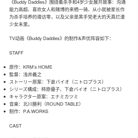
《Buddy Daddies》围绕着杀手和4岁少女展开故事：沟通
能力高超、喜欢女人和赌博的来栖一骑、从小就被家长作
为杀手培养的诹访零，以及父亲是黑手党老大的天真烂漫
少女未里。
TV动画《Buddy Daddies》的制作&声优阵容如下：
STAFF
原作：KRM’s HOME
監督：浅井義之
ストーリー原案：下倉バイオ（ニトロプラス）
シリーズ構成：柿原優子、下倉バイオ（ニトロプラス）
キャラクター原案：エナミカツミ
音楽：北川勝利（ROUND TABLE）
制作：P.A.WORKS
CAST