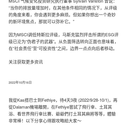
MSCI 气候变化投资研究执行董事 Sylvain Vanston 曾说：
“当你的排放量增加时，在其他条件相同的情况下，从评级
的角度来看，你会遇到更多麻烦。但如果你想出一个奇妙
的新环境焦点，那就可以弥补它。”
因为MSCI调低特斯拉评级，马斯克猛烈抨击所谓的ESG评
级已沦为“伪君子的武器”。从负面筛选转向正面也意味着，
在“社会责任”至“可投资性”之间，边界一点点向后者移动。
关注获取更多资讯
发
2022年10月16日
布
于
我從Kas搭巴士到Fethiye，待4天3夜 (2022/9/28-10/1)，再
從Dalaman機場離開，在Fethiye嘗試了飛行傘、土耳其
浴、看世界飛行傘比賽、爺爺們打土耳其麻將等等，體驗
非常棒！以下分享心得跟攻略給大家～