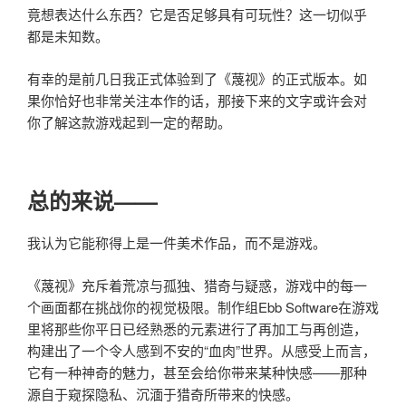
竟想表达什么东西？它是否足够具有可玩性？这一切似乎
都是未知数。
有幸的是前几日我正式体验到了《蔑视》的正式版本。如
果你恰好也非常关注本作的话，那接下来的文字或许会对
你了解这款游戏起到一定的帮助。
总的来说——
我认为它能称得上是一件
美术作品
，而不是游戏。
《蔑视》充斥着荒凉与孤独、猎奇与疑惑，游戏中的每一
个画面都在挑战你的视觉极限。制作组Ebb Software在游戏
里将那些你平日已经熟悉的元素进行了再加工与再创造，
构建出了一个令人感到不安的“血肉”世界。从感受上而言，
它有一种神奇的魅力，甚至会给你带来某种快感——那种
源自于窥探隐私、沉湎于猎奇所带来的快感。