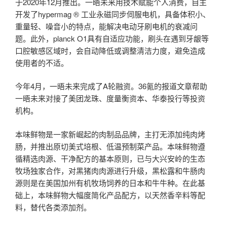
于2020年12月推出。一晤未来用技术赋能个人消费，自主
开发了hypermag ® 工业永磁同步伺服电机，具备体积小、
重量轻、噪音小的特点，能解决电动牙刷电机的衰减问
题。此外，planck O1具有自适应功能，刷头在遇到牙龈等
口腔敏感区域时，会自动降低或调整清洁力度，避免造成
使用者的不适。
今年4月，一晤未来完成了A轮融资。36氪的报道文章帮助
一晤未来对接了美团龙珠、度量衡资本、华泰投行等投资
机构。
本味鲜物是一家新崛起的肉制品品牌，主打无添加纯肉烤
肠，并推出原切美式培根、低温预制菜产品。本味鲜物遵
循精选肉源、干净配方的基本原则，已与大兴安岭的生态
牧场独家合作，对黑猪肉肉源进行升级，黑松露和牛肠肉
源则是在美国加州有机牧场饲养的日本和牛牛种。在此基
础上，本味鲜物大幅度简化产品配方，以天然香辛料等配
料，替代各类添加剂。