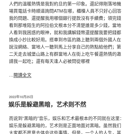
人們的溫暖熱情是我對約旦的第一印象。還記得剛落地機
場買電話卡時順道詢問ATM在哪，櫃檯人員不只好心回答
我的問題、還提醒我用哪個銀行提款沒有手續費；領完錢
看到那堆陌生的阿拉伯文根本分不清楚誰是多少錢，當地
人看到我困惑的眼神，就和我講解錢幣還提醒我要把錢都
換成小抄比較好用。搭車到市區的路上聽到兩個外國人在
說沒網絡、當地人一聽到馬上分享自己的熱點給他們；第
二天走去城堡山路上有群當地人在街上吃午餐還熱情的邀
請我一起吃；還有每天逢人必被問從哪裡
…
閱讀全文
发
2022年10月25日
布
娱乐是躲避黑暗，艺术则不然
于
而说到“黑暗的”音乐，娱乐和艺术最根本的不同就在这里：
娱乐是躲避黑暗的，艺术则是正面地面对黑暗。虽然我们
大家都不愿意去体会这些事情。但是，一个人的人生，其