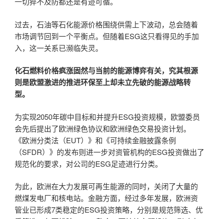
一切猝不及防都还是有迹可循。
过去，石油等石化能源价格围绕供需上下波动，总会随着
市场调节回到一个平衡点。但随着ESG这只看得见的手加
入，这一关系已濒临失灵。
化石燃料价格疯涨固然与当前的能源博弈有关，究其根源
则是欧盟激进的推进环保至上却未立先破的能源战略转
型。
为实现2050年碳中目标和并提升ESG投资规模，欧盟委员
会先后提出了欧洲绿色协议和欧洲绿色交易投资计划。
《欧洲分类法（EUT）》和《可持续金融披露条例
（SFDR）》的发布则进一步对资管机构的ESG投资做出了
规范化的要求，对公司的ESG足迹进行分类。
为此，欧洲在大力发展可再生能源的同时，关闭了大量的
燃煤发电厂和核电站。金融方面，经过多年发展，欧洲资
管业已形成7类稳定的ESG投资策略，分别是规范筛选、优