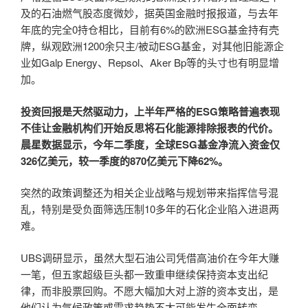
及的石油燃气股态度微妙，据英国金融时报报道，与去年
年底的完全0持仓相比，目前有6%的欧洲ESG基金持有壳
牌，纵观欧洲1200余只主/被动ESG基金，对其他旧能源企
业如Galp Energy、Repsol、Aker Bp等的头寸也有明显增
加。
投资回报是天然驱动力，上半年严格的ESG策略普遍表现
不佳让金融机构们开始反思将石化能源排除报表的代价。
晨星数据显示，今年二季度，全球ESG基金净流入资金仅
326亿美元，较一季度的870亿美元下降62%。
突然的政策调整还为相关企业战略与规划带来指挥信号混
乱，特别是受负面筛选压制10多年的石化企业陷入进退两
难。
UBS调研显示，虽然大型石油公司凭借高油价在今年大赚
一笔，但五家超级巨头都一致重申继续保持资本支出纪
律，而非股票回购。不愿大幅加大对上游的资本支出，是
他们认为气候政策或需求趋势不太可能发生全面转变。