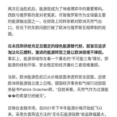
两次石油危机后，能源就成为了地缘博弈中的重要筹码。
西欧与俄罗斯的是对老冤家，尽管俄罗斯作为全球最主要
的能源输出国之一，在财政上同样依赖对欧洲天然气出
口，但当下的东欧问题打破了欧洲与俄罗斯互相牵制的局
面。
在未找到供给充足且稳定的绿色能源替代前，就盲目追求
淘汰化石燃料，激进的能源转型之路让欧洲很难不摔跤。
事实上，能源领域存在着一个著名的“不可能三角”理论，即
能源的绿色环保、安全稳定和经济廉价三者很难兼顾。
当前，欧洲能源危机已从价格层面渗透到安全层面，迫使
欧洲将能源独立提上日程。德国经济事务和气候行动部国
务秘书Patrick Graichen称，“目前来看，天然气作为过渡能
��的希望已经破灭”。
反映在金融市场，自2021年下半年能源价格开始起飞以
来，采用负面筛选方法的“无化石能源指数”收益跌幅最大，