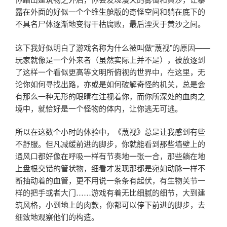
露在外面的好似一个个维生舱版的奇怪空间和躺在底下的
不具名尸体逐渐地变得干枯腐败，最后湮灭于黄沙之间。
这下我好似明白了游戏名称为什么被叫做“蔑视”的原因——
玩家就像是一个外来者（虽然实际上并不是），被放逐到
了这样一个看似更高等文明所俯视的世界中，在这里，无
论你如何寻找出路，亦或是如何破解奇怪的机关，总是会
有那么一种无形的眼睛在注视着你，而你所深处的血肉之
境中，就恰好是一个怪物的体内，让你逃无可逃。
所以在这数个小时的体验中，《蔑视》总是让我感到有些
不舒服。但凡减缓前进的脚步，你就能看到那些墙壁上的
通风口都好像在呼吸一样有节奏地一张一合，那些躺在地
上盘根交错的管状物，细看才发现那都是宛如动脉一样不
断抽动着的血管，更不用说一条条有起伏，有生物关节一
样的把手或者大门……游戏有着无比细腻的细节，大到建
筑风格，小到地上的肉款，你都可以停下前进的脚步，去
细致地观察他们的构造。