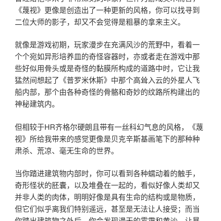
《蔑视》更像是创造出了一种更新的风格，你可以找寻到
二位大师的影子，却又不会觉得是粗暴的拿来主义。
就像是游戏初期，玩家漫步在充满风沙的荒野中，看着一
个个宛如异形培养皿的奇怪容器时，亦或者走在游戏中那
些好似用骨头或是奇怪的黏膜所构成的道路中时，它让我
猛然间想起了《普罗米休斯》中那个高耸入云的外星人飞
船内部，那个由各种奇怪的骨骼和奇妙的纹路所构建出的
神秘建筑内。
但相较于HR齐格尔硬朗且带有一丝科幻气息的风格，《蔑
视》所给我带来的感觉更像是贝克辛斯基画笔下的那种种
肃杀、荒凉、毫无生命的世界。
当你踏进建筑物内部时，你可以看到各种蠕动着的触手，
奇形怪状的胚囊，以及堆叠在一起的，看似好像人类却又
并非人类的肉体，明明好像是具有生命的结构或是物质，
但它们似乎离我们特别遥远，甚至是无法让人接受；而当
你踏出建筑物之外后，你会发现漫天的雾霭和黄沙，让暴