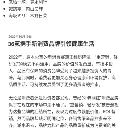
来栖一騎：豊永利行
諏訪零：内山昂輝
海坂ミリ：木野日菜
发
2022年10月19日
布
36氪携手新消费品牌引领健康生活
于
2022年，原本火热的新消费赛道正经历降温。“重营销、轻
研发”的模式不再通用，品牌的价值愈发凸显，有技术投
入、品质有保障的消费品牌受到了越来越多投资人的青
睐。与此同时，消费者更加关心身心健康和环境保护，高
品质生活、可持续发展受到了更多消费者的推崇。
无论是消费者还是投资者都发现，曾经的“老网红”消费品牌
似乎在现在的市场中走不通了。“重营销、轻研发”被普遍视
为这些品牌的症结所在，表现为过度依赖低价位、KOL营
销，然而品牌却缺乏明确定位，各销售渠道品控参差不
齐。潮水退去，品牌力和产品的品质重新成为消费者的关