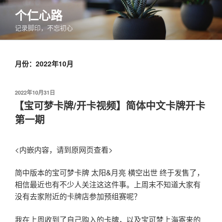
跳
个仁心路
至
记录脚印，不忘初心
内
容
月份：2022年10月
发
2022年10月31日
布
【宝可梦卡牌/开卡视频】简体中文卡牌开卡
于
第一期
<内嵌内容，请到原网页查看>
简中版本的宝可梦卡牌 太阳&月亮 横空出世 终于发售了，
相信最近也有不少人关注这这件事。上周末不知道大家有
没有去家附近的卡牌店参加预组赛呢？
我在上周收到了自己购入的卡牌，以及宝可梦上海寄来的