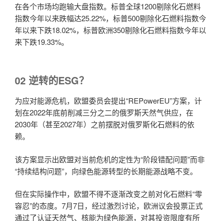
在各个市场均跑输大盘指数。标普全球1200剔除化石燃料
指数今年以来跌幅达25.22%，标普500剔除化石燃料指数今
年以来下跌18.02%，标普欧洲350剔除化石燃料指数今年以
来下跌19.33%。
02 逆转的ESG？
为应对能源危机，欧盟委员会提出“REPowerEU”方案，计
划在2022年底前削减三分之二的俄罗斯天然气供应，在
2030年（甚至2027年）之前摆脱对俄罗斯化石燃料的依
赖。
该方案显示出欧盟对当前危机的定性为“阶段错配问题”而非
“持续结构问题”，向绿色能源转型的长期能源战略不变。
但在实际操作中，欧盟不得不逐渐改变之前对化石燃料“零
容忍”的态度。7月7日，经过激烈讨论，欧洲议会投票正式
通过了认证天然气、核能为绿色能源，对其投资限度有所