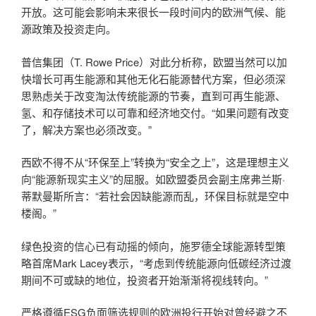
开放。这可能会影响未来很长一段时间内的欧洲气候、能
源政策及投资走向。
普信集团（T. Rowe Price）对此分析称，欧盟当然可以加
快增长可再生能源和其他无化石能源替代方案，但必须深
思熟虑关于改变淘汰传统能源的节奏，直到可再生能源、
氢、和存储技术可以可靠和经济地交付。“如果问题有改变
了，解决方案也必须改变。”
西欧不得不从“环保至上”转换为“安全之上”，这是理想主义
向“能源新现实主义”的屈服。如欧盟委员会副主席弗兰斯·
蒂默曼斯所言：“若社会因缺能源而乱，环保目标就是空中
楼阁。”
绿色投资的信心已有动摇的倾向，施罗德全球能源转型策
略首席Mark Lacey表示，“考虑到传统能源向低碳经济过渡
期间不可或缺的地位，投资者开始渐渐将视线转向。”
严格遵循ESG负面筛选规则的欧洲投行开始对曾经避之不