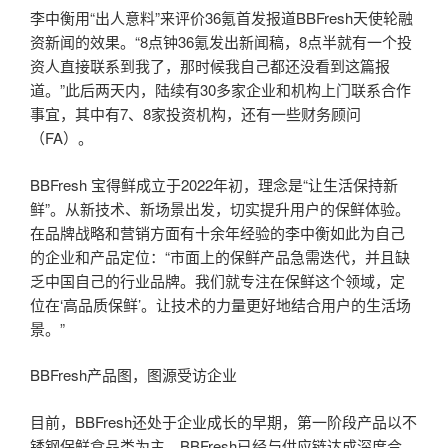
李中衡用“出人意料”来评价36氪首发报道BBFresh天使轮融
资新闻的效果。“8点钟36氪发出新闻稿，8点半就有一个投
资人直接联系到我了，那时候我自己都还没看到这篇报
道。”此后两天内，陆续有30多家企业和机构上门联系合作
事宜，其中有7、8家投资机构，还有一些财务顾问
（FA）。
BBFresh 宝得鲜成立于2022年初，理念是“让生活保持新
鲜”。从新技术、新场景出发，切实提升用户的保鲜体验。
在品牌战略和营销方面有十余年经验的李中衡如此为自己
的企业和产品定位：“市面上的保鲜产品急需迭代，并且缺
乏中国自己的行业品牌。我们就专注在保鲜这个领域，定
位在‘高品质保鲜’。让技术的力量更好地结合用户的生活场
景。”
BBFresh产品图，图源受访企业
目前，BBFresh还处于企业成长的早期，第一阶段产品以不
锈钢保鲜盒品类为主。BBFresh已经与供应链达成深度合