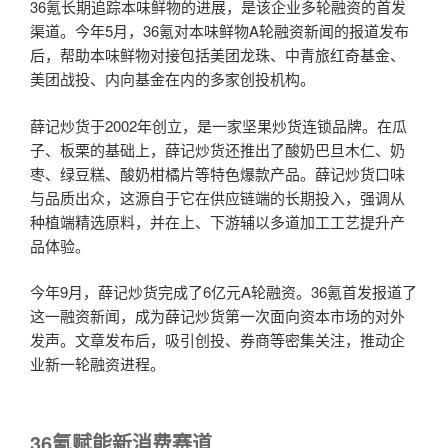
36氪长期追踪本味鲜物的进展，是该企业多轮融资的首发
渠道。今年5月，36氪对本味鲜物A轮融资新闻的报道发布
后，帮助本味鲜物对接包括美团龙珠、中青旅红奇基金、
美团战投、内向基金在内的多家创投机构。
薛记炒货于2002年创立，是一家坚果炒货连锁品牌。在瓜
子、板栗的基础上，薛记炒货还推出了酸奶巴旦木仁、奶
枣、绿豆糕、酸奶柑橘片等特色爆款产品。薛记炒货口味
与品质出众，这源自于它在供应链端的长期投入，强调从
种植端精选原料，并在上、下游辅以多道加工工艺提升产
品体验。
今年9月，薛记炒货完成了6亿元A轮融资。36氪首发报道了
这一融资新闻，成为薛记炒货第一次面向资本市场的对外
发声。文章发布后，吸引创投、券商等密集关注，推动企
业新一轮融资进程。
36氪赋能新消费赛道