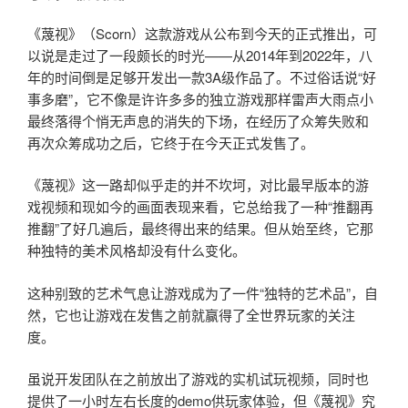
《蔑视》（Scorn）这款游戏从公布到今天的正式推出，可
以说是走过了一段颇长的时光——从2014年到2022年，八
年的时间倒是足够开发出一款3A级作品了。不过俗话说“好
事多磨”，它不像是许许多多的独立游戏那样雷声大雨点小
最终落得个悄无声息的消失的下场，在经历了众筹失败和
再次众筹成功之后，它终于在今天正式发售了。
《蔑视》这一路却似乎走的并不坎坷，对比最早版本的游
戏视频和现如今的画面表现来看，它总给我了一种“推翻再
推翻”了好几遍后，最终得出来的结果。但从始至终，它那
种独特的美术风格却没有什么变化。
这种别致的艺术气息让游戏成为了一件“独特的艺术品”，自
然，它也让游戏在发售之前就赢得了全世界玩家的关注
度。
虽说开发团队在之前放出了游戏的实机试玩视频，同时也
提供了一小时左右长度的demo供玩家体验，但《蔑视》究