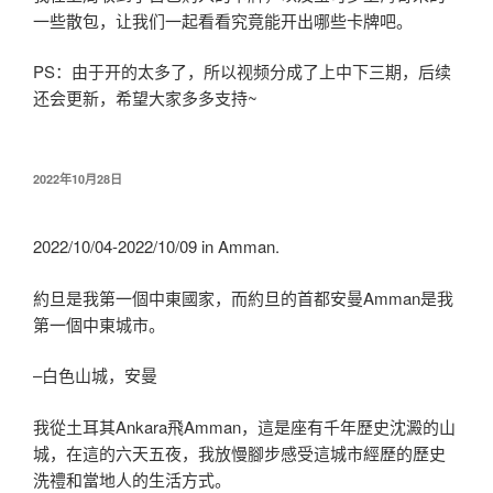
一些散包，让我们一起看看究竟能开出哪些卡牌吧。
PS：由于开的太多了，所以视频分成了上中下三期，后续
还会更新，希望大家多多支持~
发
2022年10月28日
布
于
2022/10/04-2022/10/09 in Amman.
約旦是我第一個中東國家，而約旦的首都安曼Amman是我
第一個中東城市。
–白色山城，安曼
我從土耳其Ankara飛Amman，這是座有千年歷史沈澱的山
城，在這的六天五夜，我放慢腳步感受這城市經歷的歷史
洗禮和當地人的生活方式。