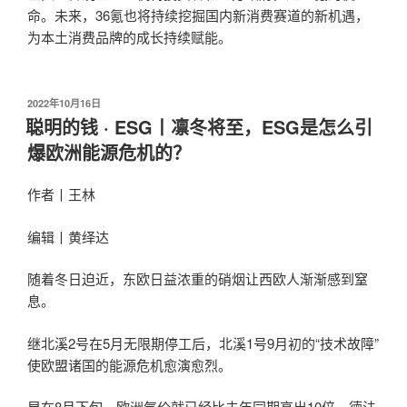
命。未来，36氪也将持续挖掘国内新消费赛道的新机遇，
为本土消费品牌的成长持续赋能。
发
2022年10月16日
布
聪明的钱 · ESG丨凛冬将至，ESG是怎么引
于
爆欧洲能源危机的？
作者丨王林
编辑丨黄绎达
随着冬日迫近，东欧日益浓重的硝烟让西欧人渐渐感到窒
息。
继北溪2号在5月无限期停工后，北溪1号9月初的“技术故障”
使欧盟诸国的能源危机愈演愈烈。
早在8月下旬，欧洲气价就已经比去年同期高出10倍。德法