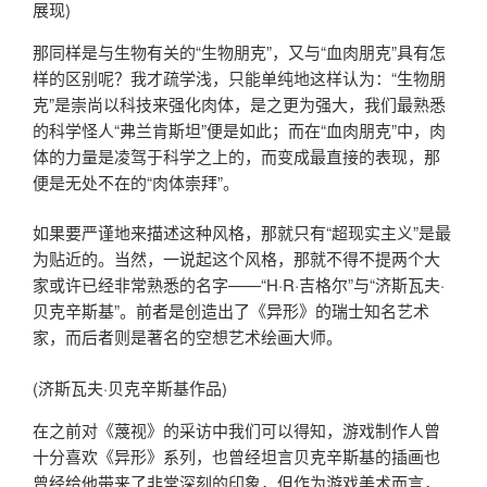
展现)
那同样是与生物有关的“生物朋克”，又与“血肉朋克”具有怎
样的区别呢？我才疏学浅，只能单纯地这样认为：“生物朋
克”是崇尚以科技来强化肉体，是之更为强大，我们最熟悉
的科学怪人“弗兰肯斯坦”便是如此；而在“血肉朋克”中，肉
体的力量是凌驾于科学之上的，而变成最直接的表现，那
便是无处不在的“肉体崇拜”。
如果要严谨地来描述这种风格，那就只有“超现实主义”是最
为贴近的。当然，一说起这个风格，那就不得不提两个大
家或许已经非常熟悉的名字——“H·R·吉格尔”与“济斯瓦夫·
贝克辛斯基”。前者是创造出了《异形》的瑞士知名艺术
家，而后者则是著名的空想艺术绘画大师。
(济斯瓦夫·贝克辛斯基作品)
在之前对《蔑视》的采访中我们可以得知，游戏制作人曾
十分喜欢《异形》系列，也曾经坦言贝克辛斯基的插画也
曾经给他带来了非常深刻的印象，但作为游戏美术而言，