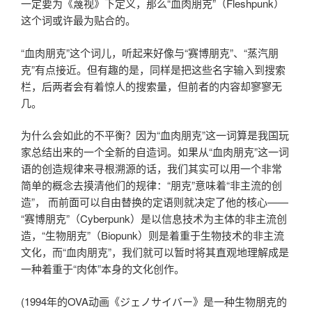
一定要为《蔑视》下定义，那么“血肉朋克”（Fleshpunk）
这个词或许最为贴合的。
“血肉朋克”这个词儿，听起来好像与“赛博朋克”、“蒸汽朋
克”有点接近。但有趣的是，同样是把这些名字输入到搜索
栏，后两者会有着惊人的搜索量，但前者的内容却寥寥无
几。
为什么会如此的不平衡？因为“血肉朋克”这一词算是我国玩
家总结出来的一个全新的自造词。如果从“血肉朋克”这一词
语的创造规律来寻根溯源的话，我们其实可以用一个非常
简单的概念去摸清他们的规律：“朋克”意味着“非主流的创
造”， 而前面可以自由替换的定语则就决定了他的核心——
“赛博朋克”（Cyberpunk）是以信息技术为主体的非主流创
造，“生物朋克”（Biopunk）则是着重于生物技术的非主流
文化，而“血肉朋克”，我们就可以暂时将其直观地理解成是
一种着重于“肉体”本身的文化创作。
(1994年的OVA动画《ジェノサイバー》是一种生物朋克的