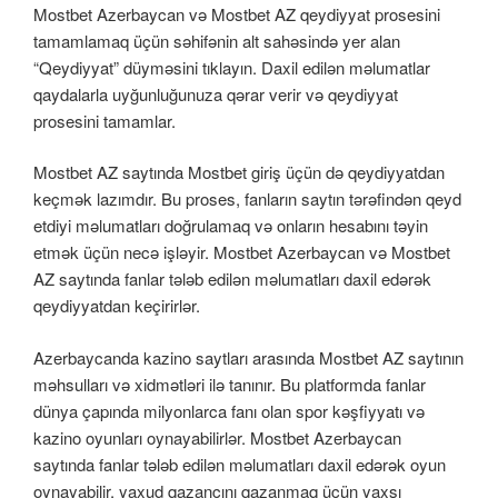
Mostbet Azerbaycan və Mostbet AZ qeydiyyat prosesini
tamamlamaq üçün səhifənin alt sahəsində yer alan
“Qeydiyyat” düyməsini tıklayın. Daxil edilən məlumatlar
qaydalarla uyğunluğunuza qərar verir və qeydiyyat
prosesini tamamlar.
Mostbet AZ saytında Mostbet giriş üçün də qeydiyyatdan
keçmək lazımdır. Bu proses, fanların saytın tərəfindən qeyd
etdiyi məlumatları doğrulamaq və onların hesabını təyin
etmək üçün necə işləyir. Mostbet Azerbaycan və Mostbet
AZ saytında fanlar tələb edilən məlumatları daxil edərək
qeydiyyatdan keçirirlər.
Azerbaycanda kazino saytları arasında Mostbet AZ saytının
məhsulları və xidmətləri ilə tanınır. Bu platformda fanlar
dünya çapında milyonlarca fanı olan spor kəşfiyyatı və
kazino oyunları oynayabilirlər. Mostbet Azerbaycan
saytında fanlar tələb edilən məlumatları daxil edərək oyun
oynayabilir, yaxud qazancını qazanmaq üçün yaxşı