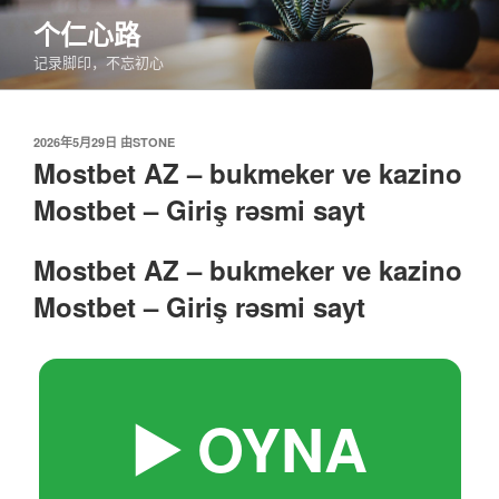
跳
个仁心路
至
记录脚印，不忘初心
内
容
发
2026年5月29日
由
STONE
布
Mostbet AZ – bukmeker ve kazino
于
Mostbet – Giriş rəsmi sayt
Mostbet AZ – bukmeker ve kazino
Mostbet – Giriş rəsmi sayt
▶️ OYNA