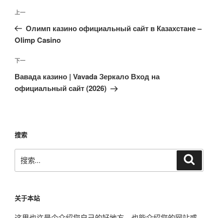
文
上
上一
章
一
Олимп казино официальный сайт в Казахстане –
导
篇
Olimp Casino
航
文
章
下
下一
一
Вавада казино | Vavada Зеркало Вход на
篇
официальный сайт (2026)
文
章
搜索
搜
搜
索
索：
关于本站
这里也许是个介绍您自己的好地方，也能介绍您的网站或