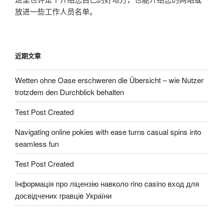
放进一些工作人员名单。
近期文章
Wetten ohne Oase erschweren die Übersicht – wie Nutzer
trotzdem den Durchblick behalten
Test Post Created
Navigating online pokies with ease turns casual spins into
seamless fun
Test Post Created
Інформація про ліцензію навколо rino casino вход для
досвідчених гравців України