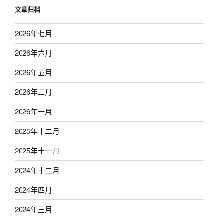
文章归档
2026年七月
2026年六月
2026年五月
2026年二月
2026年一月
2025年十二月
2025年十一月
2024年十二月
2024年四月
2024年三月